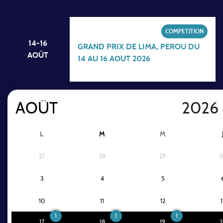
COMPETITION
14-16
GRAND PRIX DE LIMA, PEROU DU
AOÛT
14 AU 16 AOUT 2026
L
M
M
27
28
29
3
3
4
5
10
11
12
1
1
1
1
17
18
19
2