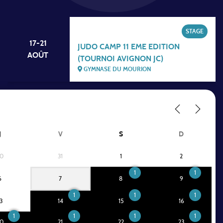
STAGE
17-21
JUDO CAMP 11 EME EDITION
AOÛT
(TOURNOI AVIGNON JC)
GYMNASE DU MOURION
J
V
S
D
0
31
1
2
1
1
6
7
8
9
1
1
1
3
14
15
16
1
1
1
1
0
21
22
23