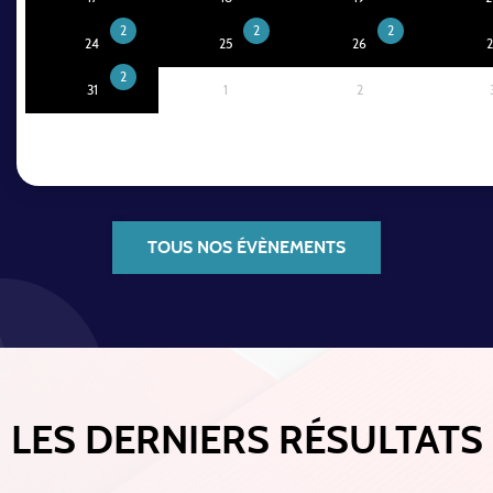
2
2
2
24
25
26
2
2
31
1
2
TOUS NOS ÉVÈNEMENTS
LES DERNIERS RÉSULTATS