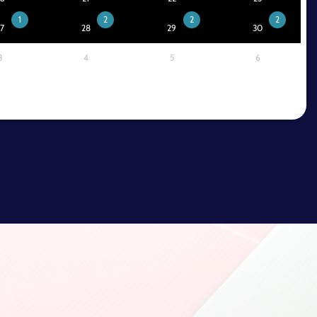
1
2
2
2
7
28
29
30
3
4
5
6